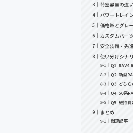
荷室容量の違い：7
パワートレイ
価格帯とグレ
カスタムパー
安全装備・先
使い分けシナ
Q1. RA
Q2. 新型
Q3. ど
Q4. 50
Q5. 維
まとめ
関連記事