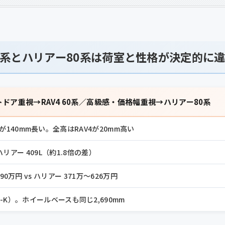
60系とハリアー80系は荷室と性格が決定的に
ドア重視→RAV4 60系／高級感・価格幅重視→ハリアー80系
140mm長い。全高はRAV4が20mm高い
vs ハリアー 409L（約1.8倍の差）
490万円 vs ハリアー 371万〜626万円
-K）。ホイールベースも同じ2,690mm