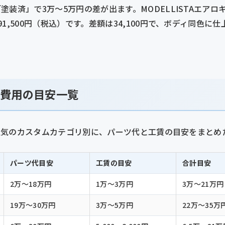
装済」で3万〜5万円の差が出ます。MODELLISTAエアロキッ
1,500円（税込）です。差額は34,100円で、ボディ同色に
ム費用の目安一覧
系で人気のカスタムカテゴリ別に、パーツ代と工賃の目安をまとめ
パーツ代目安
工賃の目安
合計目安
2万〜18万円
1万〜3万円
3万〜21万円
19万〜30万円
3万〜5万円
22万〜35万