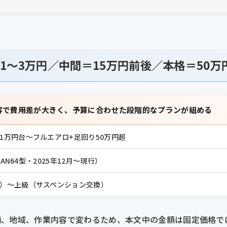
1〜3万円／中間＝15万円前後／本格＝50万
容で費用差が大きく、予算に合わせた段階的なプランが組める
1万円台〜フルエアロ+足回り50万円超
AXAN64型・2025年12月〜現行）
）〜上級（サスペンション交換）
舗、地域、作業内容で変わるため、本文中の金額は固定価格で