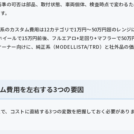
基準の可否は部品、取付状態、車両個体、検査時点で変わる
ます。
60系のカスタム費用は12カテゴリで1万円〜50万円超のレン
+ホイールで15万円前後、フルエアロ+足回り+マフラーで50
64オーナー向けに、純正系（MODELLISTA/TRD）と社外品
。
スタム費用を左右する3つの要因
で、コストに直結する3つの変数を把握しておく必要があり