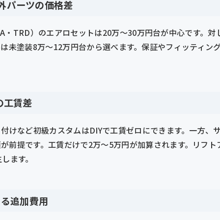
社外パーツの価格差
STA・TRD）のエアロセットは20万〜30万円台が中心です。対
ingなど）は未塗装8万〜12万円台から選べます。保証やフィッテ
頼の工賃差
り付けなど初級カスタムはDIYで工賃ゼロにできます。一方、
が前提です。工賃だけで2万〜5万円が加算されます。リフト
生します。
よる追加費用