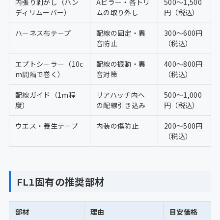
内張り剥がし（ハン
Aピラー・各トリ
500〜1,500
ディリムーバー）
ムの取り外し
円（税込）
ハーネス布テープ
配線の固定・異
300〜600円
音防止
（税込）
エプトシーラー（10c
配線の振動・異
400〜800円
m間隔で巻く）
音対策
（税込）
配線ガイド（1m程
リアハッチ内へ
500〜1,000
度）
の配線引き込み
円（税込）
ウエス・養生テープ
内装の傷防止
200〜500円
（税込）
FL1固有の推奨部材
部材
理由
目安価格