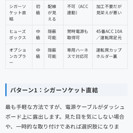
シガーソ
初
配線
不可（ACC
加工不要だが
ケット直
級
が見
連動）
見栄えが悪い
結
える
ヒューズ
中
隠蔽
常時電源も
45番ACC 10A
ボックス
級
可能
取得可
／運転席足元
オプショ
中
隠蔽
専用ハーネ
運転席カップ
ンカプラ
級
可能
スで対応可
ホルダー裏
ー
パターン1：シガーソケット直結
最も手軽な方法ですが、電源ケーブルがダッシュ
ボード上に露出します。見た目を気にしない場合
や、一時的な取り付けであれば選択肢になりま