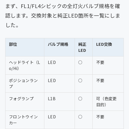
まず、FL1/FL4シビックの全灯火バルブ規格を確
認します。交換対象と純正LED箇所を一覧にしま
した。
部位
バルブ規格
純正
LED交換
LED
ヘッドライト（L
LED
○
不要
o/Hi）
ポジションラン
LED
○
不要
プ
フォグランプ
L1B
○
可（色変更
目的）
フロントウイン
LED
○
不要
カー