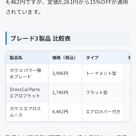
4,462円ですが、定価5,261円から15%OFFが適用
されています。
ブレード3製品 比較表
製品名
価格（税込）
タイプ
撥
ガラコ パワー撥
3,996円
トーナメント型
あ
水ブレード
DressCarParts
1,740円
フラット型
な
エアロフラット
ガラコ エアロス
4,462円
エアロカバー付き
あ
ムース