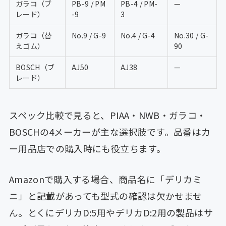
ガラコ（ブ
PB-9 / PM
PB-4 / PM-
—
レード）
-9
3
ガラコ（替
No.9 / G-9
No.4 / G-4
No.30 / G-
えゴム）
90
BOSCH（ブ
AJ50
AJ38
—
レード）
スペック比較で見ると、PIAA・NWB・ガラコ・
BOSCHの4メーカーが主な選択肢です。品番はカ
ー用品店での購入時にも役立ちます。
Amazonで購入する場合、商品名に「デリカミ
ニ」と記載があっても型式の確認は欠かせませ
ん。とくにデリカD:5用やデリカD:2用の製品はサ