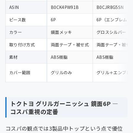
ASIN
B0CK4PW91B
B0CJR8G5SN
ピース数
6P
6P（エンブレム含
カラー
鏡面メッキ
グロスシルバー
取り付け方式
両面テープ・被せ式
両面テープ・被せ
素材
ABS樹脂
ABS樹脂
カバー範囲
グリルのみ
グリル＋エンブレ
トクトヨ グリルガーニッシュ 鏡面6P —
コスパ重視の定番
コスパの観点では3製品中トップという点で優位