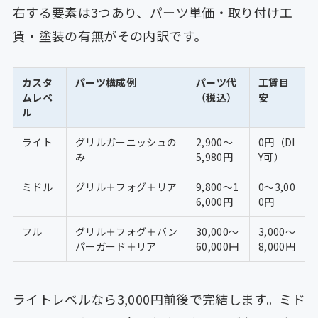
右する要素は3つあり、パーツ単価・取り付け工
賃・塗装の有無がその内訳です。
カスタ
パーツ構成例
パーツ代
工賃目
ムレベ
（税込）
安
ル
ライト
グリルガーニッシュの
2,900〜
0円（DI
み
5,980円
Y可）
ミドル
グリル＋フォグ＋リア
9,800〜1
0〜3,00
6,000円
0円
フル
グリル＋フォグ＋バン
30,000〜
3,000〜
パーガード＋リア
60,000円
8,000円
ライトレベルなら3,000円前後で完結します。ミド