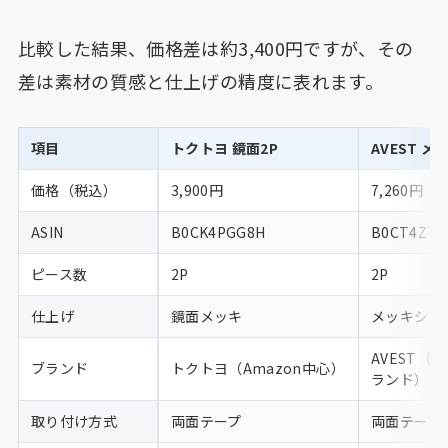
比較した結果、価格差は約3,400円ですが、その
差は素材の質感と仕上げの精度に表れます。
項目
トクトヨ 鏡面2P
AVEST メ
価格（税込）
3,900円
7,260円
ASIN
B0CK4PGG8H
B0CT4ZT3
ピース数
2P
2P
仕上げ
鏡面メッキ
メッキシル
AVEST（
ブランド
トクトヨ（Amazon中心）
ランド）
取り付け方式
両面テープ
両面テープ