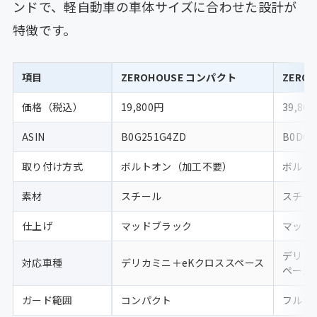
ンドで、軽自動車の車体サイズに合わせた設計が
特徴です。
項目
ZEROHOUSE コンパクト
ZERO
価格（税込）
19,800円
39,80
ASIN
B0G251G4ZD
B0DG
取り付け方式
ボルトオン（加工不要）
ボルト
素材
スチール
スチー
仕上げ
マッドブラック
マッド
デリカ
対応車種
デリカミニ＋eKクロススペース
ペース
ガード範囲
コンパクト
フルサ