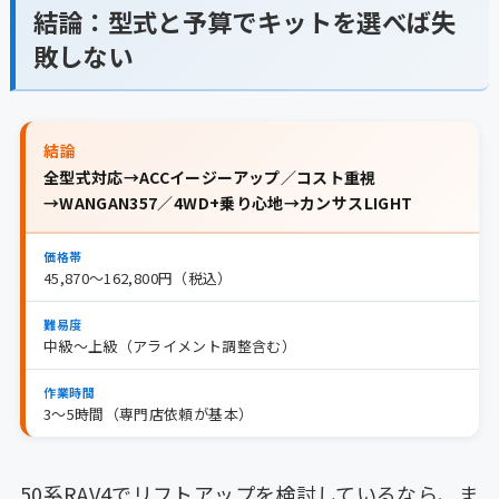
結論：型式と予算でキットを選べば失
敗しない
結論
全型式対応→ACCイージーアップ／コスト重視
→WANGAN357／4WD+乗り心地→カンサスLIGHT
価格帯
45,870〜162,800円（税込）
難易度
中級〜上級（アライメント調整含む）
作業時間
3〜5時間（専門店依頼が基本）
50系RAV4でリフトアップを検討しているなら、ま