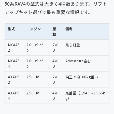
50系RAV4の型式は大きく4種類あります。リフト
アップキット選びで最も重要な情報です。
型式
エンジン
駆
備考
動
MXAA5
2.0L ガソリ
2W
最も軽量
2
ン
D
MXAA5
2.0L ガソリ
4W
Adventure含む
4
ン
D
AXAH5
2.5L HV
2W
純正で約100kg重い
2
D
AXAH5
2.5L HV
4W
最重量（1,945〜1,965k
4
D
g）