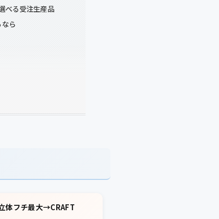
が選べる受注生産品
るなら
立体フチ最大→CRAFT