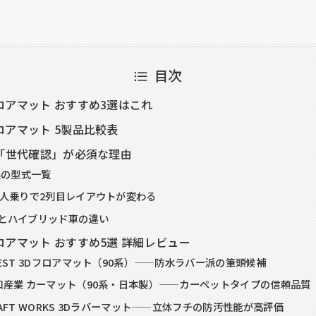
目次
ロアマット おすすめ3選はこれ
ロアマット 5製品比較表
で「世代確認」が必須な理由
系の型式一覧
8人乗りで2列目レイアウトが変わる
とハイブリッド車の違い
ロアマット おすすめ5選 詳細レビュー
VEST 3Dフロアマット（90系）——防水ラバー派の筆頭候補
和産業 カーマット（90系・日本製）——カーペットタイプの信頼品質
AFT WORKS 3Dラバーマット——立体フチの防汚性能が高評価