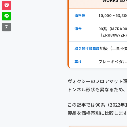
WORKS 3
10,000〜63,
価格帯
90系（MZRA9
適合
（ZRR80W/ZR
初級（工具不要
取り付け難易度
ブレーキペダル
車検
ヴォクシーのフロアマット選
トンネル形状も異なるため
この記事では90系（2022年
製品を価格帯別に比較しま