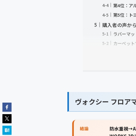
第4位：ア
第5位：ト
購入者の声か
ラバーマッ
カーペット
ヴォクシー フロア
結論
防水重視→A