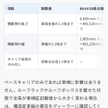
項目
制限値
RAV4 50系の場合
4,600mm × 1.2
積載物の長さ
車両全長の1.2倍まで
= 約5,520mmま
で
1,855mm × 1.2
積載物の幅
車幅の1.2倍まで
= 約2,226mmま
で
キャリア自体の
前後左右各1.1倍まで
—
はみ出し
ベースキャリアのみであれば車検に影響はありま
せん。ルーフラックやルーフボックスを載せた状
態で全高が車検証記載値から大きく変わる場合
は、構造変更届の要否をディーラーに確認してく