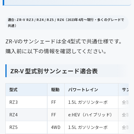
適合: ZR-V RZ3 / RZ4 / RZ5 / RZ6（2023年4月〜現行・多くのグレードで
共通）
ZR-Vのサンシェードは全4型式で共通仕様です。
購入前に以下の情報を確認してください。
ZR-V 型式別サンシェード適合表
型式
駆動
パワートレイン
サン
RZ3
FF
1.5L ガソリンターボ
全製
RZ4
FF
e:HEV（ハイブリッド）
全製
RZ5
4WD
1.5L ガソリンターボ
全製