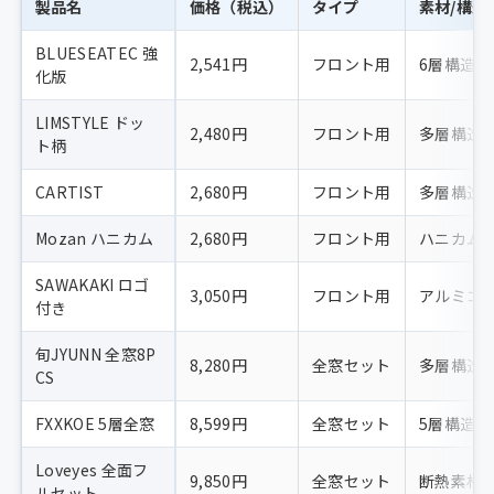
製品名
価格（税込）
タイプ
素材/構造
BLUESEATEC 強
2,541円
フロント用
6層構造
化版
LIMSTYLE ドッ
2,480円
フロント用
多層構造
ト柄
CARTIST
2,680円
フロント用
多層構造
Mozan ハニカム
2,680円
フロント用
ハニカム
SAWAKAKI ロゴ
3,050円
フロント用
アルミコ
付き
旬JYUNN 全窓8P
8,280円
全窓セット
多層構造
CS
FXXKOE 5層全窓
8,599円
全窓セット
5層構造
Loveyes 全面フ
9,850円
全窓セット
断熱素材
ルセット