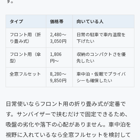
す。
タイプ
価格帯
向いている人
フロント用（折
2,480〜
日常の駐車で車内温度を
り畳み式）
3,050円
下げたい
フロント用（傘
1,806
収納のコンパクトさを優
型）
円〜
先したい
全窓フルセット
8,280〜
車中泊・仮眠でプライバ
9,850円
シーも確保したい
日常使いならフロント用の折り畳み式が定番で
す。サンバイザーで挟むだけで固定できるため、
吸盤の劣化や落下の心配がありません。車中泊を
視野に入れているなら全窓フルセットを検討して