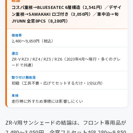
コスパ重視→BLUESEATEC 6層構造（2,541円）／デザイ
ン重視→SAWAKAKI ロゴ付き（3,050円）／車中泊→旬
JYUNN 全窓8PCS（8,280円）
価格帯
2,480〜9,850円（税込）
適合
ZR-V RZ3 / RZ4 / RZ5 / RZ6（2023年4月〜現行・多くのグレ
ードで共通）
取り付け難易度
初級（工具不要・広げてセットするだけ・1分以内）
車検
走行時に外すため車検には影響しにくい
ZR-V用サンシェードの結論は、フロント専用品が
2,480〜3,050円、全窓フルセットが8,280〜9,850