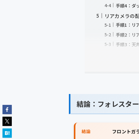
手順4：ダ
リアカメラの
手順1：リ
手順2：リ
手順3：天
結論：フォレスター
結論
フロントガ