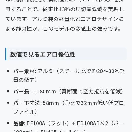
用することで、従来比13%の風切音低減を実現し
ています。アルミ製の軽量化とエアロデザインに
よる静粛性が、このモデルの数値上の強みです。
数値で見るエアロ優位性
バー素材
: アルミ（スチール比で約20〜30%軽
量の傾向）
バー長
: 1,080mm（翼断面で空力抵抗を低減）
バー下寸法
: 58mm（①比で32mm低い低プロ
ファイル）
品番
: EF100A（フット）+ EB108AB×2（バー
108cm）+ EH425（ホルダー）