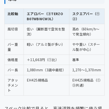
比較軸
エアロバー（③TERZO
スクエアバー（①
B07WBWCW3L）
②）
風切音
低い（翼断面で空気を整
高め（60km/h〜
流）
で発生傾向）
バー重
軽い（アルミ製が多い）
やや重い（スチー
量
ル製が中心）
価格差
＋11,663円（①比）
基準
バー長
1,080mm（3選中最短）
1,270〜1,370mm
アタッ
EH425規格品
EH425規格品（①
チメン
③共通）
ト
スペック比較で見ると、高速道路を頻繁に使う場