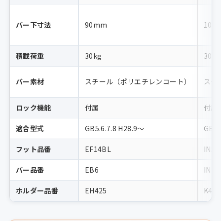
バー下寸法
90mm
100
積載荷重
30kg
30kg
バー素材
スチール（ポリエチレンコート）
スチ
ロック機能
付属
付属
適合型式
GB5.6.7.8 H28.9〜
GB5〜
フット品番
EF14BL
INSU
バー品番
EB6
INB1
ホルダー品番
EH425
K489