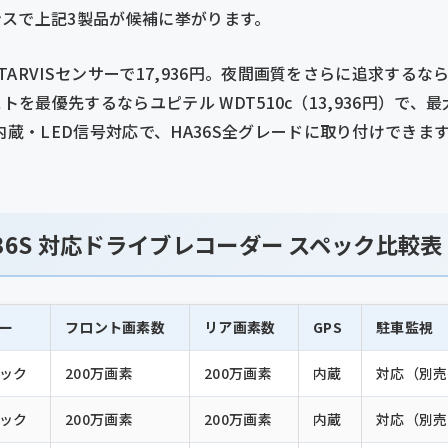
スで上記3製品が候補に挙がります。
TARVISセンサーで17,936円。夜間画質をさらに追求するならS
。コストを最優先するならユピテル WDT510c（13,936円）で
内蔵・LED信号対応で、HA36S全グレードに取り付けできま
36S 対応ドライブレコーダー スペック比較表
ー
フロント画素数
リア画素数
GPS
駐車監視
ック
200万画素
200万画素
内蔵
対応（別売
ック
200万画素
200万画素
内蔵
対応（別売