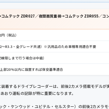
コムテック ZDR027／夜間画質重視→コムテック ZDR055／
822円（税込）
7.12〜R3.3・全グレード共通）※汎用品のため車種専用適合不要
配線隠しまで行う場合は中級）
上部20%以内に設置すれば保安基準適合
）に装着するドライブレコーダーは、前後2カメラ搭載モデルが
やあおり運転の記録が特に重要になります。
ック・ケンウッド・ユピテル・セルスター）の前後2カメラ