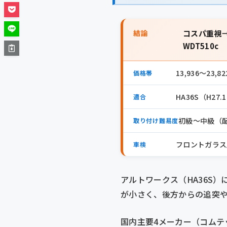
結論
コスパ重視→
WDT510c
13,936〜23,
価格帯
HA36S（H2
適合
初級〜中級（
取り付け難易度
フロントガラス
車検
アルトワークス（HA36S
が小さく、後方からの追突
国内主要4メーカー（コムテ