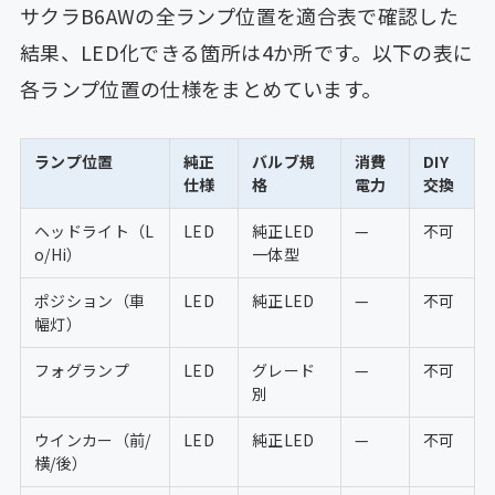
サクラB6AWの全ランプ位置を適合表で確認した
結果、LED化できる箇所は4か所です。以下の表に
各ランプ位置の仕様をまとめています。
ランプ位置
純正
バルブ規
消費
DIY
仕様
格
電力
交換
ヘッドライト（L
LED
純正LED
—
不可
o/Hi）
一体型
ポジション（車
LED
純正LED
—
不可
幅灯）
フォグランプ
LED
グレード
—
不可
別
ウインカー（前/
LED
純正LED
—
不可
横/後）