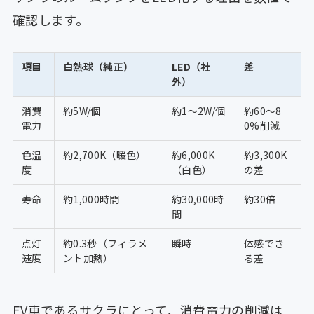
確認します。
項目
白熱球（純正）
LED（社
差
外）
消費
約5W/個
約1〜2W/個
約60〜8
電力
0%削減
色温
約2,700K（暖色）
約6,000K
約3,300K
度
（白色）
の差
寿命
約1,000時間
約30,000時
約30倍
間
点灯
約0.3秒（フィラメ
瞬時
体感でき
速度
ント加熱）
る差
EV車であるサクラにとって、消費電力の削減は