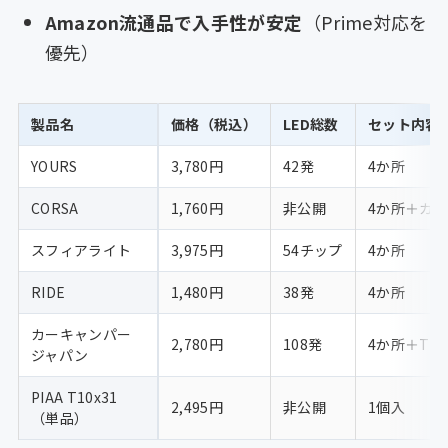
Amazon流通品で入手性が安定
（Prime対応を
優先）
製品名
価格（税込）
LED総数
セット内容
YOURS
3,780円
42発
4か所
CORSA
1,760円
非公開
4か所＋カ
スフィアライト
3,975円
54チップ
4か所
RIDE
1,480円
38発
4か所
カーキャンパー
2,780円
108発
4か所＋T1
ジャパン
PIAA T10x31
2,495円
非公開
1個入
（単品）