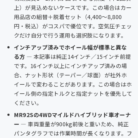
上）が見込めないケースです。この場合はカー
用品店の組替＋脱着セット（4,400〜8,800
円・税込）がコスパで優位です。空気圧チェッ
クだけ自分で行う運用も選択肢になります。
インチアップ済みでホイール幅が標準と異な
る方
— 本記事は純正14インチ／15インチ前提
です。16インチ以上にインチアップ済みの場
合、ナット形状（テーパー／球面）が社外ホ
イールで変わることがあります。この場合はホ
イール側の指定トルクと指定ナットを優先して
ください。
MR92Sの4WDマイルドハイブリッド車オーナ
ー
— 車両重量が900kg前後と重いため、純正
パンタグラフでは作業時間が長くなります。フ