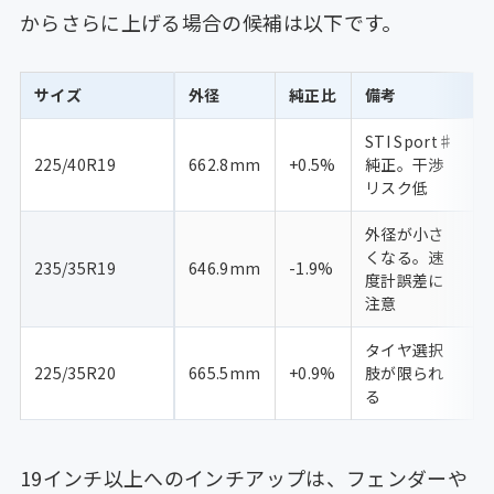
からさらに上げる場合の候補は以下です。
サイズ
外径
純正比
備考
STI Sport♯
225/40R19
662.8mm
+0.5%
純正。干渉
リスク低
外径が小さ
くなる。速
235/35R19
646.9mm
-1.9%
度計誤差に
注意
タイヤ選択
225/35R20
665.5mm
+0.9%
肢が限られ
る
19インチ以上へのインチアップは、フェンダーや