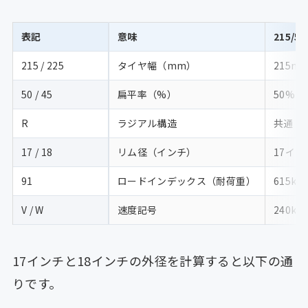
表記
意味
215/5
215 / 225
タイヤ幅（mm）
215m
50 / 45
扁平率（%）
50%
R
ラジアル構造
共通
17 / 18
リム径（インチ）
17イン
91
ロードインデックス（耐荷重）
615kg
V / W
速度記号
240km
17インチと18インチの外径を計算すると以下の通
りです。