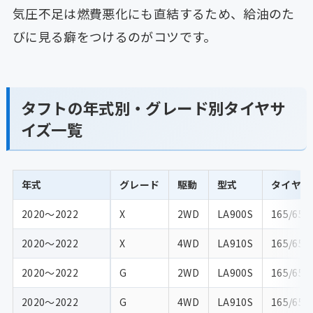
気圧不足は燃費悪化にも直結するため、給油のた
びに見る癖をつけるのがコツです。
タフトの年式別・グレード別タイヤサ
イズ一覧
年式
グレード
駆動
型式
タイヤサ
2020〜2022
X
2WD
LA900S
165/65R
2020〜2022
X
4WD
LA910S
165/65R
2020〜2022
G
2WD
LA900S
165/65R
2020〜2022
G
4WD
LA910S
165/65R