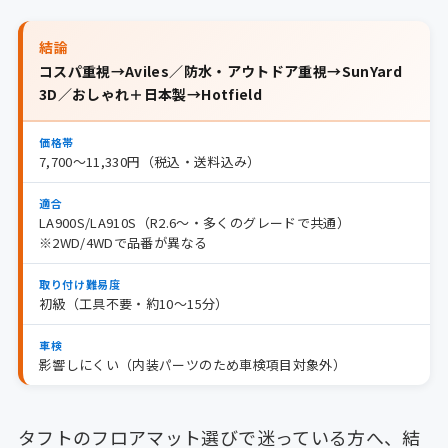
結論
コスパ重視→Aviles／防水・アウトドア重視→SunYard
3D／おしゃれ＋日本製→Hotfield
価格帯
7,700〜11,330円（税込・送料込み）
適合
LA900S/LA910S（R2.6〜・多くのグレードで共通）
※2WD/4WDで品番が異なる
取り付け難易度
初級（工具不要・約10〜15分）
車検
影響しにくい（内装パーツのため車検項目対象外）
タフトのフロアマット選びで迷っている方へ、結