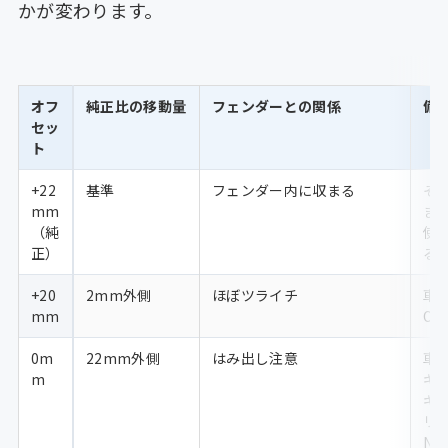
かが変わります。
オフ
純正比の移動量
フェンダーとの関係
備
セッ
ト
+22
基準
フェンダー内に収まる
そ
mm
ま
（純
使
正）
る
+20
2mm外側
ほぼツライチ
車
mm
OK
0m
22mm外側
はみ出し注意
車
m
ギ
ギ
リ
NG