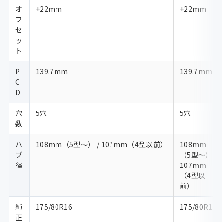
オ
+22mm
+22mm
フ
セ
ッ
ト
P
139.7mm
139.7mm
C
D
穴
5穴
5穴
数
ハ
108mm（5型〜） / 107mm（4型以前）
108mm
ブ
（5型〜） /
径
107mm
（4型以
前）
純
175/80R16
175/80R15
正