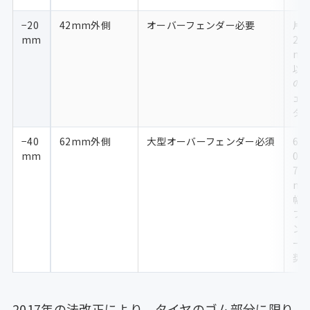
−20
42mm外側
オーバーフェンダー必要
片
mm
20
m
以
の
ェ
ダ
−40
62mm外側
大型オーバーフェンダー必須
6
mm
0〜
70
m
幅
フ
ン
ー
奨
2017年の法改正により、タイヤのゴム部分に限り