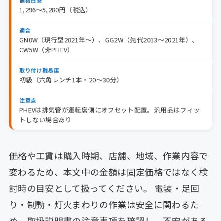
1,296〜5,280円（税込）
適合
GN0W（現行型2021年〜）、GG2W（先代2013〜2021年）、
CW5W（非PHEV）
取り付け難易度
初級（六角レンチ1本・20〜30分）
注意点
PHEVは排気管が運転席側にオフセット配置。汎用品はフィッ
トしない場合あり
価格や工賃は購入時期、店舗、地域、作業内容で
変わるため、本文中の金額は固定価格ではなく検
討時の目安として扱ってください。 電装・足回
り・制動・灯火まわりの作業は安全に関わるた
め、取扱説明書の注意事項を確認し、不安がある