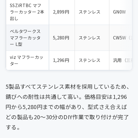
SSZiRTBC マフ
ラーカッター 2本
2,899円
ステンレス
GN0W
出し
ベルタワークス
マフラーカッタ
5,280円
ステンレス
CW5W（汎
ー L型
viz マフラーカッ
1,296円
ステンレス
汎用（三菱
ター
5製品すべてステンレス素材を採用しているため、
錆びへの耐性は共通して高い。価格目安は1,296
円から5,280円までの幅があり、型式さえ合えば
どの製品も20〜30分のDIY作業で取り付けが完了
する。