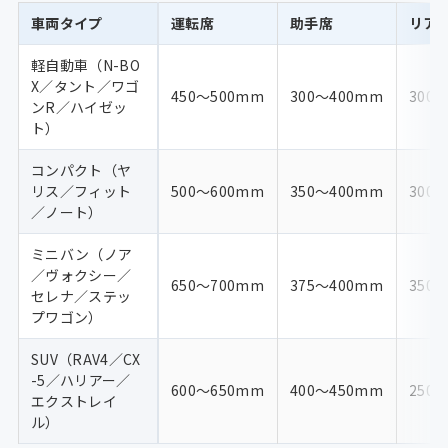
車両タイプ
運転席
助手席
リア
軽自動車（N-BO
X／タント／ワゴ
450〜500mm
300〜400mm
300
ンR／ハイゼッ
ト）
コンパクト（ヤ
リス／フィット
500〜600mm
350〜400mm
300
／ノート）
ミニバン（ノア
／ヴォクシー／
650〜700mm
375〜400mm
350
セレナ／ステッ
プワゴン）
SUV（RAV4／CX
-5／ハリアー／
600〜650mm
400〜450mm
250
エクストレイ
ル）