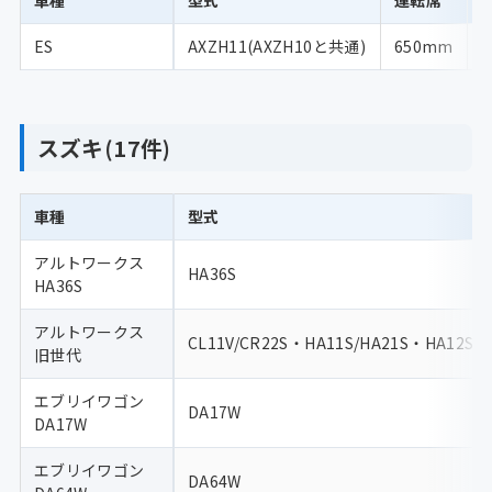
車種
型式
運転席
ES
AXZH11(AXZH10と共通)
650mm
スズキ(17件)
車種
型式
アルトワークス
HA36S
HA36S
アルトワークス
CL11V/CR22S・HA11S/HA21S・HA12S/H
旧世代
エブリイワゴン
DA17W
DA17W
エブリイワゴン
DA64W