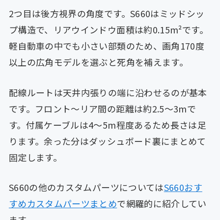
2つ目は後方視界の角度です。S660はミッドシッ
プ構造で、リアウインドウ面積は約0.15m²です。
軽自動車の中でも小さい部類のため、画角170度
以上の広角モデルを選ぶと死角を補えます。
配線ルートは天井内張りの端に沿わせるのが基本
です。フロント〜リア間の距離は約2.5〜3mで
す。付属ケーブルは4〜5m程度あるため長さは足
ります。余った分はダッシュボード裏にまとめて
固定します。
S660の他のカスタムパーツについては
S660おす
すめカスタムパーツまとめ
で網羅的に紹介してい
ます。