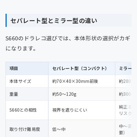
セパレート型とミラー型の違い
S660のドラレコ選びでは、本体形状の選択がカギ
になります。
項目
セパレート型（コンパクト）
ミラー型
本体サイズ
約70×40×30mm前後
約280×
重量
約50〜120g
約300〜5
純正ミラ
S660との相性
視界を遮りにくい
リスクあ
中〜高（
取り付け難易度
低〜中
要）