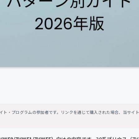
シエイト・プログラムの参加者です。リンクを通じて購入された場合、当サイ
W50/ZVW51/ZVW55）
向けの内容です。30系プリウス（Z