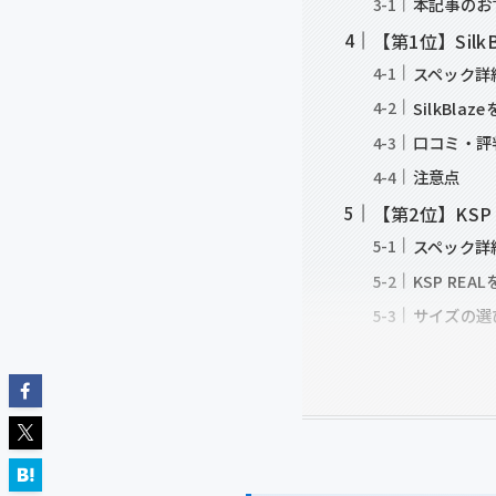
本記事のお
【第1位】Sil
スペック詳
SilkBla
口コミ・評
注意点
【第2位】KSP
スペック詳
KSP RE
サイズの選