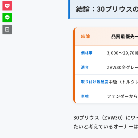
結論：30プリウス
結論
品質最優先→S
3,000〜29,
価格帯
ZVW30全グレ
適合
中級（トルクレ
取り付け難易度
フェンダーから
車検
30プリウス（ZVW30）
たいと考えているオーナー