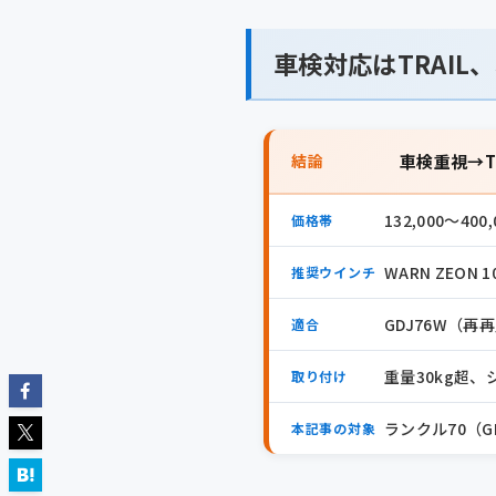
車検対応はTRAIL
結論
車検重視→T
132,000〜4
価格帯
WARN ZEON 1
推奨ウインチ
GDJ76W（
適合
重量30kg超
取り付け
ランクル70（G
本記事の対象