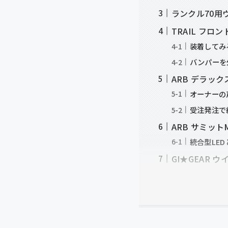
ランクル70用
TRAIL フ
装着してみ
バンパーを
ARB デラッ
オーナーの
受注発注で
ARB サミット
統合型LE
GI★GEAR 