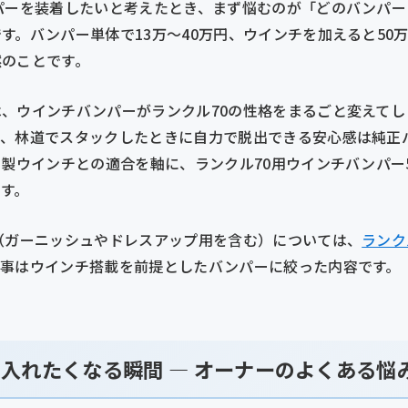
パーを装着したいと考えたとき、まず悩むのが「どのバンパ
す。バンパー単体で13万〜40万円、ウインチを加えると50
然のことです。
、ウインチバンパーがランクル70の性格をまるごと変えて
ん、林道でスタックしたときに自力で脱出できる安心感は純正
N製ウインチとの適合を軸に、ランクル70用ウインチバンパー
す。
（ガーニッシュやドレスアップ用を含む）については、
ランク
記事はウインチ搭載を前提としたバンパーに絞った内容です。
入れたくなる瞬間 — オーナーのよくある悩