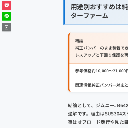
用途別おすすめは純
ターファーム
結論
純正バンパーのまま装着で
レスアップと下回り保護を
参考価格
約10,000〜21
関連情報
純正バンパー対応と
結論として、ジムニーJB6
適解です。理由はSUS304
事はオフロード走行や見た目