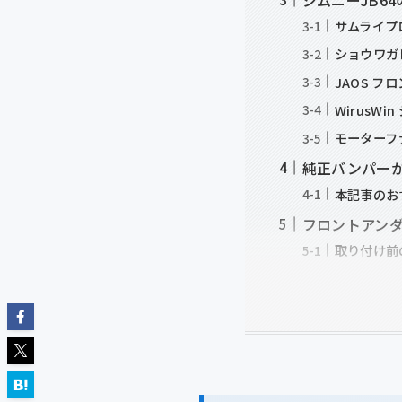
サムライプ
ショウワガ
JAOS 
WirusW
モーターフ
純正バンパー
本記事のお
フロントアンダ
取り付け前