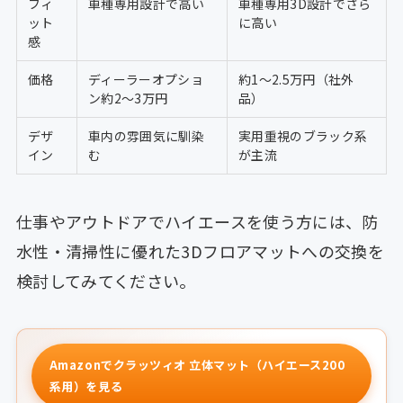
フィ
車種専用設計で高い
車種専用3D設計でさら
ット
に高い
感
価格
ディーラーオプショ
約1〜2.5万円（社外
ン約2〜3万円
品）
デザ
車内の雰囲気に馴染
実用重視のブラック系
イン
む
が主流
仕事やアウトドアでハイエースを使う方には、防
水性・清掃性に優れた3Dフロアマットへの交換を
検討してみてください。
Amazonでクラッツィオ 立体マット（ハイエース200
系用）を見る