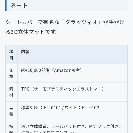
ネート
シートカバーで有名な「クラッツィオ」が手がけ
る3D立体マットです。
項
内容
目
価
約¥10,000前後（Amazon参考）
格
素
TPE（サーモプラスティックエラストマー）
材
型
標準S-GL：ET-0101 / ワイド：ET-0102
番
特
深い立体構造、ヒールパッド付き、固定フック付き、
徴
クラッツィオロゴエンブレム