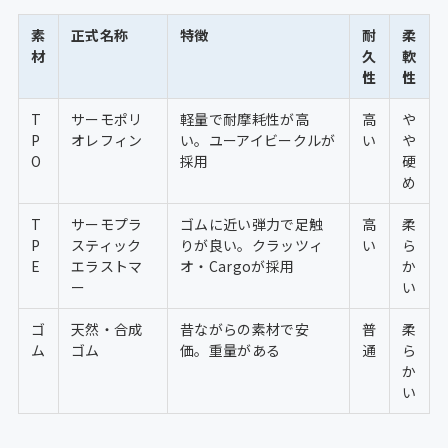
素
正式名称
特徴
耐
柔
材
久
軟
性
性
T
サーモポリ
軽量で耐摩耗性が高
高
や
P
オレフィン
い。ユーアイビークルが
い
や
O
採用
硬
め
T
サーモプラ
ゴムに近い弾力で足触
高
柔
P
スティック
りが良い。クラッツィ
い
ら
E
エラストマ
オ・Cargoが採用
か
ー
い
ゴ
天然・合成
昔ながらの素材で安
普
柔
ム
ゴム
価。重量がある
通
ら
か
い