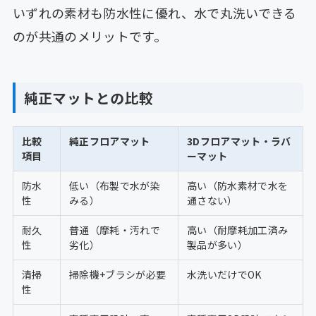
いずれの素材も防水性に優れ、水で丸洗いできる
のが共通のメリットです。
純正マットとの比較
比較
純正フロアマット
3Dフロアマット・ラバ
項目
ーマット
防水
低い（布製で水が染
高い（防水素材で水を
性
みる）
通さない）
耐久
普通（摩耗・汚れで
高い（耐摩耗加工済み
性
劣化）
製品が多い）
清掃
掃除機+ブラシが必要
水洗いだけでOK
性