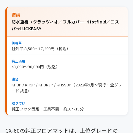
結論
防水重視→クラッツィオ／フルカバー→Hotfield／コス
パ→LUCKEASY
価格帯
社外品 8,580〜17,490円（税込）
純正価格
43,890〜90,090円（税込）
適合
KH3P / KH5P / KH3R3P / KH5S3P（2022年9月〜現行・全グレ
ード共通）
取り付け
純正フック固定・工具不要・約10〜15分
CX-60の純正フロアマットは、上位グレードの