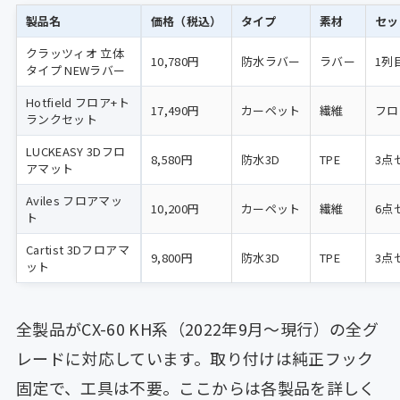
製品名
価格（税込）
タイプ
素材
セッ
クラッツィオ 立体
10,780円
防水ラバー
ラバー
1列
タイプ NEWラバー
Hotfield フロア+ト
17,490円
カーペット
繊維
フロ
ランクセット
LUCKEASY 3Dフロ
8,580円
防水3D
TPE
3点
アマット
Aviles フロアマッ
10,200円
カーペット
繊維
6点
ト
Cartist 3Dフロアマ
9,800円
防水3D
TPE
3点
ット
全製品がCX-60 KH系（2022年9月〜現行）の全グ
レードに対応しています。取り付けは純正フック
固定で、工具は不要。ここからは各製品を詳しく