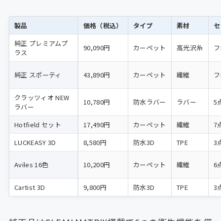
製品
価格（税込）
タイプ
素材
セ
純正 プレミアムプ
90,090円
カーペット
高光沢糸
フ
ラス
純正 スポーティ
43,890円
カーペット
繊維
フ
クラッツィオ NEW
10,780円
防水ラバー
ラバー
5
ラバー
Hotfield セット
17,490円
カーペット
繊維
7
LUCKEASY 3D
8,580円
防水3D
TPE
3
Aviles 16色
10,200円
カーペット
繊維
6
Cartist 3D
9,800円
防水3D
TPE
3