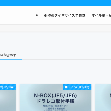
車種別タイヤサイズ早見表
オイル量・粘
category –
X(JF5/JF6)
N-BOX(JF5/JF6)