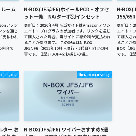
順｜ルーム
N-BOX(JF5/JF6)ホイールPCD・オフセ
N-BOX
ット一覧｜NA/ターボ別インセット
155/65
zonアソシ
更新日：2026年4月 ※当サイトはAmazonアソシ
更新日：20
ンクを通じ
エイト・プログラムの参加者です。リンクを通じ
エイト・
が支払われ
て購入された場合、当サイトに紹介料が支払われ
て購入さ
-
ることがあります。 この記事はN-BOX
ることがあ
けの内容で
JF5/JF6（2023年10月〜現行・3代目）向けの内
BOX（JF
容です。旧型JF3/JF4をお探しの場...
です。旧型JF
X(JF5/JF6)
N-BOX(JF5/JF6)
ィルター お
N-BOX(JF5/JF6) ワイパーおすすめ5選