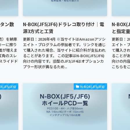
｜ボタン数
N-BOX(JF5/JF6)ドラレコ取り付け｜電
N-BOX
源3方式と工賃
と指定量2.
月発売）を納車
更新日：2026年4月 ※当サイトはAmazonアソシ
更新日：20
キーに擦り
エイト・プログラムの参加者です。リンクを通じ
エイト・
面が増えま
て購入された場合、当サイトに紹介料が支払われ
て購入さ
ば角のスレ
ることがあります。 この記事はN-BOX(JF5/JF6)
ることがあり
ースライドド
向けの内容です。旧型のJF3/JF4はオプションカ
向けの内容
プラー形状が異なるため...
こちらをご
X(JF5/JF6)
N-BOX(JF5/JF6)