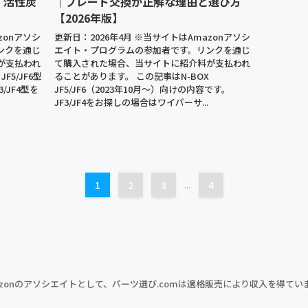
・活性炭
｜ブレード交換が正解な理由と選び方
【2026年版】
zonアソシ
更新日：2026年4月 ※当サイトはAmazonアソシ
ンクを通じ
エイト・プログラムの参加者です。リンクを通じ
が支払われ
て購入された場合、当サイトに紹介料が支払われ
F5/JF6型
ることがあります。 この記事はN-BOX
/JF4型を
JF5/JF6（2023年10月〜）向けの内容です。
JF3/JF4をお探しの場合はワイパーサ...
1
2
3
...
4
azonのアソシエイトとして、パーツ選び.comは適格販売により収入を得てい