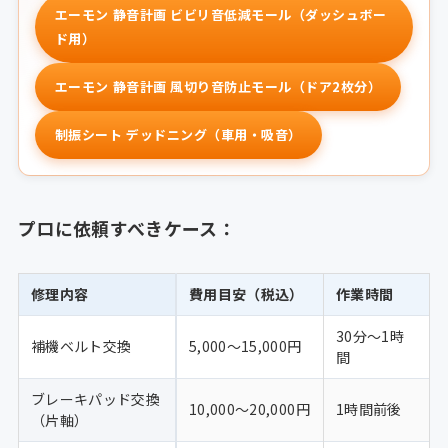
エーモン 静音計画 ビビリ音低減モール（ダッシュボー
ド用）
エーモン 静音計画 風切り音防止モール（ドア2枚分）
制振シート デッドニング（車用・吸音）
プロに依頼すべきケース：
修理内容
費用目安（税込）
作業時間
30分〜1時
補機ベルト交換
5,000〜15,000円
間
ブレーキパッド交換
10,000〜20,000円
1時間前後
（片軸）