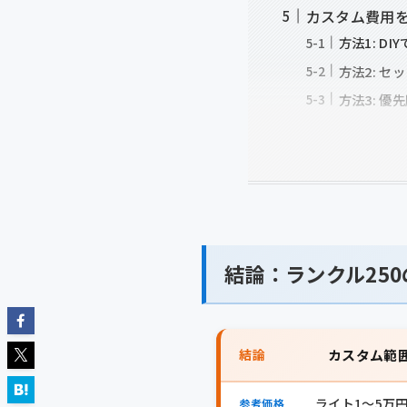
カスタム費用を
方法1: D
方法2: 
方法3: 
結論：ランクル25
結論
カスタム範
ライト1〜5万円
参考価格