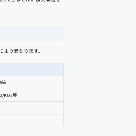
ドにより異なります。
08等
2/KO3等