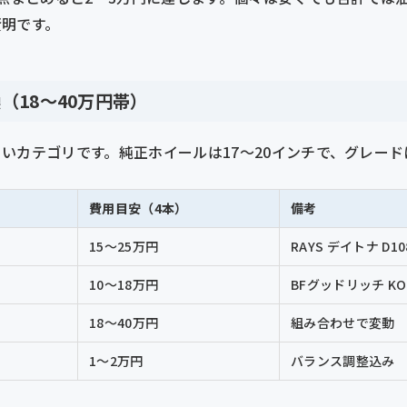
賢明です。
（18〜40万円帯）
いカテゴリです。純正ホイールは17〜20インチで、グレー
費用目安（4本）
備考
15〜25万円
RAYS デイトナ D1
10〜18万円
BFグッドリッチ KO
18〜40万円
組み合わせで変動
1〜2万円
バランス調整込み