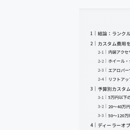
結論：ランクル
カスタム費用
内装アクセサ
ホイール・
エアロパー
リフトアッ
予算別カスタ
5万円以下
20〜40
50〜120
ディーラーオプ