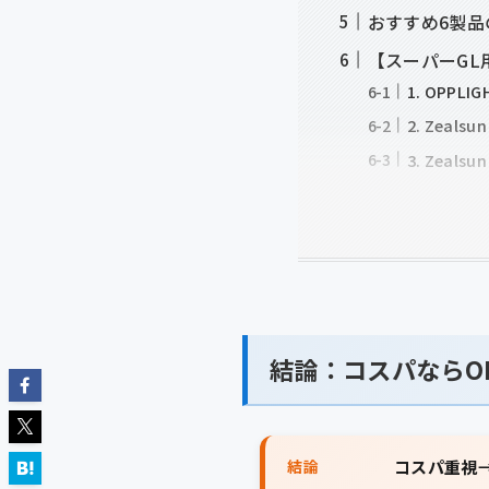
おすすめ6製品
【スーパーGL
1. OPP
2. Zea
3. Zea
結論：コスパならOP
結論
コスパ重視→O