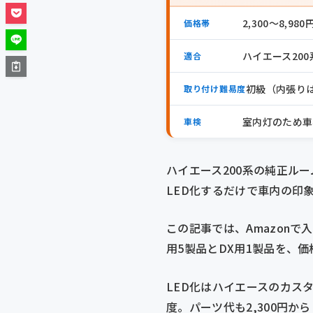
2,300〜8,98
価格帯
ハイエース200系
適合
初級（内張りは
取り付け難易度
室内灯のため車
車検
ハイエース200系の純正ル
LED化するだけで車内の印
この記事では、Amazonで
用5製品とDX用1製品を、
LED化はハイエースのカス
度。パーツ代も2,300円