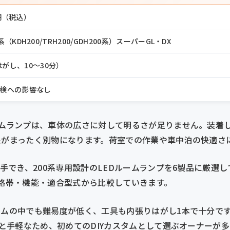
0円（税込）
（KDH200/TRH200/GDH200系）スーパーGL・DX
がし、10〜30分）
検への影響なし
ームランプは、車体の広さに対して明るさが足りません。装着
象がまったく別物になります。荷室での作業や車中泊の快適さ
入手でき、200系専用設計のLEDルームランプを6製品に厳選
価格帯・機能・適合型式から比較していきます。
タムの中でも難易度が低く、工具も内張りはがし1本で十分です
からと手軽なため、初めてのDIYカスタムとして選ぶオーナーが