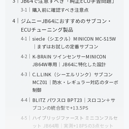
JB64で注意すべき「純正ECU学習問題」
購入前に確認すべき注意点
ジムニーJB64におすすめのサブコン・
ECUチューニング製品
siecle（シエクル）MINICON MC-S15W
｜まずはお試しの定番サブコン
K-BRAIN ツインセンサーMINICON
JB64W専用｜JB64に特化した設計
C.L.LINK（シーエルリンク）サブコン
MCZ01｜防水・レギュラー対応のターボ
制御
BLITZ パワスロ BPT23｜スロコン＋サ
ブコンの統合型で+13.5PS
ハイブリッジファースト ミニコンフルセ
ット JB64用｜実測+18PSの3点セット