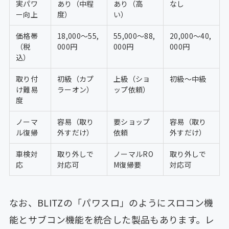
実パワ
あり（中程
あり（高
なし
ー向上
度）
い）
価格帯
18,000〜55,
55,000〜88,
20,000〜40,
（税
000円
000円
000円
込）
取り付
初級（カプ
上級（ショ
初級〜中級
け難易
ラーオン）
ップ依頼）
度
ノーマ
容易（取り
要ショップ
容易（取り
ル復帰
外すだけ）
依頼
外すだけ）
車検対
取り外しで
ノーマルRO
取り外しで
応
対応可
M復帰要
対応可
なお、BLITZの「パワスロ」のようにスロコン機
能とサブコン機能を統合した製品もあります。レ