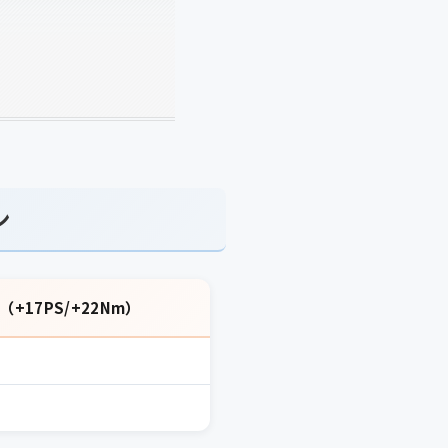
ン
（+17PS/+22Nm）