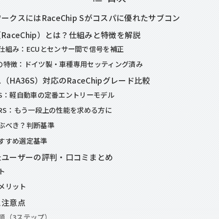
ークスにはRaceChip Sがコスパに優れたサブコン
RaceChip）とは？仕組みと特徴を解説
仕組み：ECUとセンサー間で信号を補正
hipの特徴：ドイツ製・車種専用セッティング済み
HA36S）対応のRaceChipグレード比較
ip S：軽自動車の定番エントリーモデル
ip RS：もう一段上の性能を求める方に
ぶべき？判断基準
すすめ選定基準
たユーザーの評判・口コミまとめ
ト
メリット
と注意点
順（3ステップ）