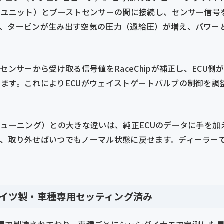
ルユニット）とブーストセンサーの間に接続し、センサー信号
て、タービンが生み出す空気の圧力（過給圧）が増え、パワー
センサーから受け取る信号値をRaceChipが補正し、ECU
ます。これによりECUがウェイストゲートバルブの制御を調
。
チューニング）との大きな違いは、純正ECUのデータに手を加
で、取り外せばいつでもノーマル状態に戻せます。ディーラー
：ドイツ製・車種専用セッティング済み