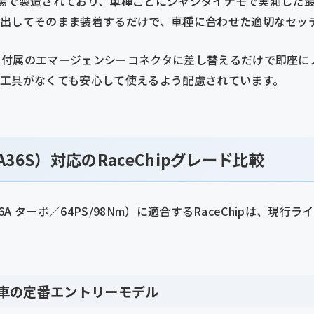
本社工場で製造されており、車種ごとにシャシダイナモで実測した
ら出してそのまま装着するだけで、車種に合わせた適切なセッ
、付属のエマージェンシーコネクタに差し替えるだけで即座に
殊工具がなくても安心して使えるよう配慮されています。
36S）対応のRaceChipグレード比較
6A ターボ／64PS/98Nm）に適合するRaceChipは、現行
軽自動車の定番エントリーモデル