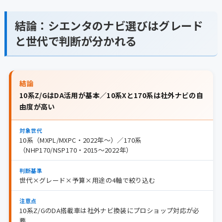
結論：シエンタのナビ選びはグレード
と世代で判断が分かれる
結論
10系Z/GはDA活用が基本／10系Xと170系は社外ナビの自
由度が高い
対象世代
10系（MXPL/MXPC・2022年〜）／170系
（NHP170/NSP170・2015〜2022年）
判断基準
世代×グレード×予算×用途の4軸で絞り込む
注意点
10系Z/GのDA搭載車は社外ナビ換装にプロショップ対応が必
要