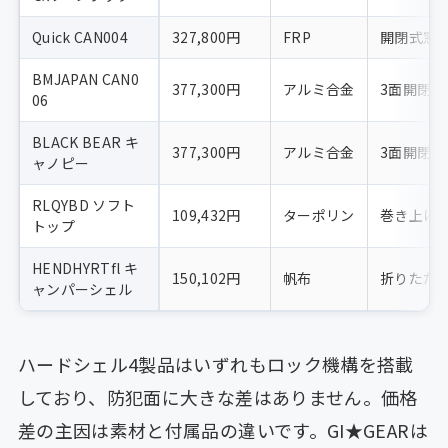
Quick CAN004
327,800円
FRP
開閉式窓3
BMJAPAN CAN0
377,300円
アルミ合金
3面開閉ガ
06
BLACK BEAR キ
377,300円
アルミ合金
3面開閉
ャノピー
RLQYBD ソフト
109,432円
ターポリン
巻き上げ
トップ
HENDHYRTfl キ
150,102円
帆布
折りたた
ャンパーシェル
ハードシェル4製品はいずれもロック機構を搭載
しており、防犯面に大きな差はありません。価格
差の主因は素材と付属品の違いです。GI★GEARは