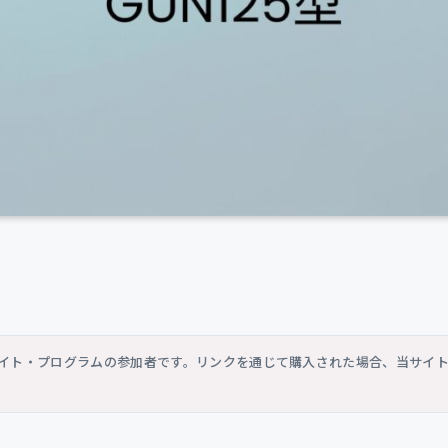
シエイト・プログラムの参加者です。リンクを通じて購入された場合、当サイ