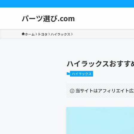
パーツ選び.com
ホーム
トヨタ
ハイラックス
ハイラックスおすすめ
ハイラックス
当サイトはアフィリエイト広