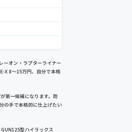
プレーオン・ラプターライナー
-X 8〜15万円、自分で本格
プが第一候補になります。防
自分の手で本格的に仕上げたい
UN125型ハイラックス