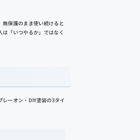
。無保護のまま使い続けると
入は「いつやるか」ではなく
レーオン・DIY塗装の3タイ