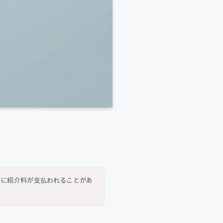
トに紹介料が支払われることがあ