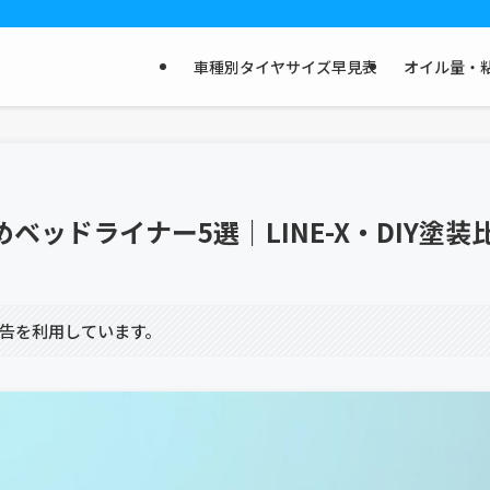
車種別タイヤサイズ早見表
オイル量・粘
ベッドライナー5選｜LINE-X・DIY塗装
告を利用しています。