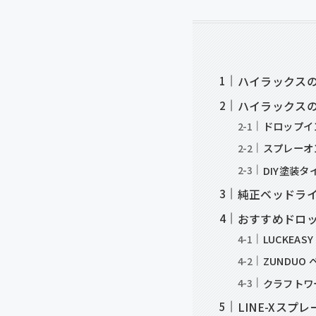
ハイラックス
ハイラックス
ドロップイ
スプレーオン
DIY塗装
純正ベッドラ
おすすめドロ
LUCKEA
ZUNDUO
クラフトワ
LINE-Xス