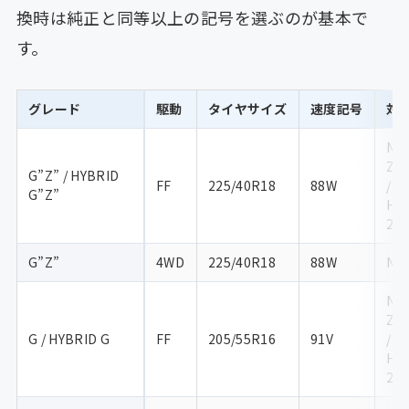
換時は純正と同等以上の記号を選ぶのが基本で
す。
グレード
駆動
タイヤサイズ
速度記号
対
NRE
ZW
G”Z” / HYBRID
FF
225/40R18
88W
/ Z
G”Z”
H /
2H
G”Z”
4WD
225/40R18
88W
NR
NRE
ZW
G / HYBRID G
FF
205/55R16
91V
/ Z
H /
2H