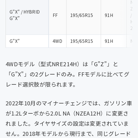
NRE
ZW
G”X” / HYBRID
FF
195/65R15
91H
/ Z
G”X”
H /
2H
G”X”
4WD
195/65R15
91H
NR
4WDモデル（型式NRE214H）は「G”Z”」と
「G”X”」の2グレードのみ。FFモデルに比べてグ
レード選択肢が限られます。
2022年10月のマイナーチェンジでは、ガソリン車
が1.2Lターボから2.0L NA（NZEA12H）に変更さ
れました。タイヤサイズの設定は変更されていま
せん。2018年モデルから現行まで、同じグレード