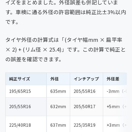
イズをまとめました。外径誤差も併記していま
す。車検に通る外径の許容範囲は純正比±3%以内
です。
タイヤ外径の計算式は「(タイヤ幅mm × 扁平率
× 2) + (リム径 × 25.4)」です。この計算で純正と
の誤差を確認できます。
純正サイズ
外径
インチアップ
外径差
195/65R15
635mm
205/55R16
-3mm（-0.
205/55R16
632mm
205/50R17
+5mm（+0.
225/40R18
637mm
225/35R19
+3mm（+0.