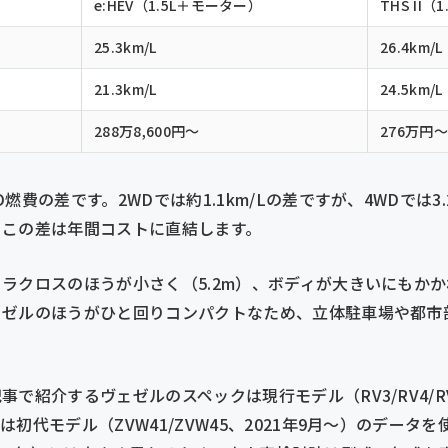
e:HEV（1.5L＋モーター）
THS II
25.3km/L
26.4km/L
21.3km/L
24.5km/L
288万8,600円〜
276万円〜
費の差です。2WDでは約1.1km/Lの差ですが、4WDでは3.
、この差は年間コストに直結します。
ラクロスのほうが小さく（5.2m）、ボディが大きいにもか
ェゼルのほうがひと回りコンパクトなため、立体駐車場や都市
事で紹介するヴェゼルのスペックは現行モデル（RV3/RV4/RV5
初代モデル（ZVW41/ZVW45、2021年9月〜）のデータ