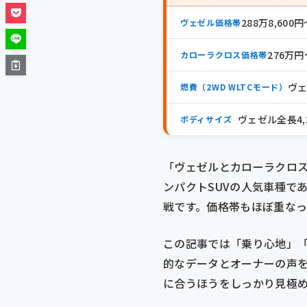
288万8,600
ヴェゼル価格帯
276万
カローラクロス価格帯
ヴェ
燃費（2WD WLTCモード）
ヴェゼル全長4,3
ボディサイズ
「ヴェゼルとカローラクロ
ンパクトSUVの人気車種であ
戦です。価格帯もほぼ重な
この記事では「乗り心地」
的なデータとオーナーの声
に合うほうをしっかり見極