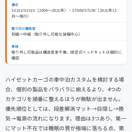
適合
S321V/S331V（2004〜2021年）・S700V/S710V（2021年12
月〜現行）
取り付け難易度
初級〜中級（取り外し可能な装備中心）
車検
取り外し可能品は構造変更不要。固定式ベッドキットは個別に
確認
ハイゼットカーゴの車中泊カスタムを検討する場
合、個別の製品をバラバラに揃えるより、4つの
カテゴリを順番に整えるほうが無駄が出ません。
優先順位としては、段差解消マット→目隠し→換
気→電源の流れになります。理由は3つあり、第一
にマット不在では睡眠の質が極端に落ちる点、第