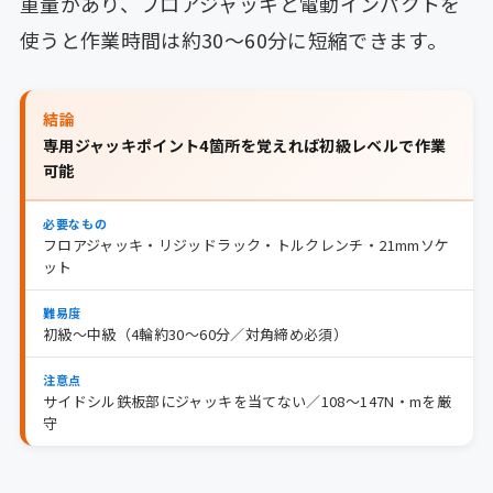
重量があり、フロアジャッキと電動インパクトを
使うと作業時間は約30〜60分に短縮できます。
結論
専用ジャッキポイント4箇所を覚えれば初級レベルで作業
可能
必要なもの
フロアジャッキ・リジッドラック・トルクレンチ・21mmソケ
ット
難易度
初級〜中級（4輪約30〜60分／対角締め必須）
注意点
サイドシル鉄板部にジャッキを当てない／108〜147N・mを厳
守