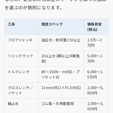
を選ぶのが鉄則になります。
工具
推奨スペック
価格目安
(税込)
フロアジャッキ
油圧式・耐荷重2.5t以上
1.5万〜3
万円
リジッドラック
2t以上を2脚以上(4脚推
5,000〜1
奨)
万円
トルクレンチ
80〜150N・m対応・プ
6,000〜1.
リセット式
5万円
クロスレンチ／
21mm(M12×P1.5対応)
2,000〜5,
ソケット
000円
輪止め
ゴム製・対角配置用
1,000〜3,
000円