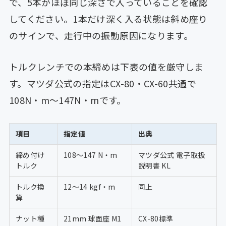
で、5本がほぼ同じ深さで入っていることを確認
してください。1本だけ深く入る状態は斜め座り
のサインで、走行中の振動原因になります。
トルクレンチでの本締めは下表の値を厳守しま
す。マツダ公式の指定はCX-80・CX-60共通で
108N・m〜147N・mです。
項目
指定値
出典
締め付け
108〜147 N・m
マツダ公式 電子取扱
トルク
説明書 KL
トルク換
12〜14 kgf・m
同上
算
ナット種
21mm 球面座 M1
CX-80標準