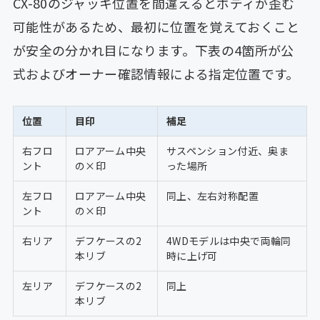
CX-80のジャッキ位置を間違えるとボディが歪む
可能性があるため、最初に位置を覚えておくこと
が安全の分かれ目になります。下表の4箇所が公
式およびオーナー確認情報による指定位置です。
位置
目印
補足
右フロ
ロアアーム中央
サスペンション付近、奥ま
ント
の×印
った場所
左フロ
ロアアーム中央
同上、左右対称配置
ント
の×印
右リア
デフケースの2
4WDモデルは中央で両輪同
本リブ
時に上げ可
左リア
デフケースの2
同上
本リブ