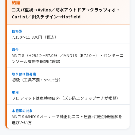
結論
コスパ重視→Aviles／防水アウトドア→クラッツィオ・
Cartist／耐久デザイン→Hotfield
価格帯
7,150〜11,330円（税込）
適合
MN71S（H29.12〜R7.09）／MND1S（R7.10〜）・センターコ
ンソール有無を個別に確認
取り付け難易度
初級（工具不要・5〜15分）
車検
フロアマットは車検項目外（ズレ防止クリップ付きが推奨）
本記事の対象
MN71S/MND1Sオーナーで純正比コスト圧縮+用途別最適解を
選びたい方