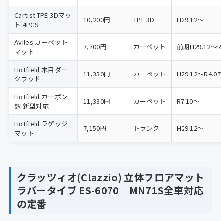
Cartist TPE 3Dマッ
10,200円
TPE 3D
H29.12〜
ト 4PCS
Aviles カーペット
7,700円
カーペット
前期H29.12〜R
マット
Hotfield 木目ダー
11,330円
カーペット
H29.12〜R4.07
クウッド
Hotfield カーボン
11,330円
カーペット
R7.10〜
調 新型対応
Hotfield ラゲッジ
7,150円
トランク
H29.12〜
マット
クラッツィオ(Clazzio) 立体フロアマット
ラバータイプ ES-6070｜MN71S全車対応
の定番