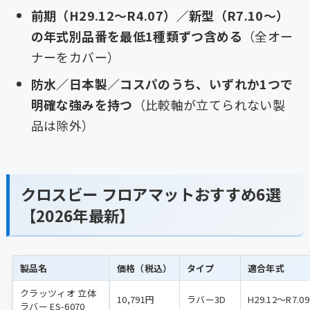
前期（H29.12〜R4.07）／新型（R7.10〜）
の年式別品番を最低1種類ずつ含める
（全オー
ナーをカバー）
防水／日本製／コスパのうち、いずれか1つで
明確な強みを持つ
（比較軸が立てられない製
品は除外）
クロスビー フロアマットおすすめ6選
【2026年最新】
製品名
価格（税込）
タイプ
適合年式
クラッツィオ 立体
10,791円
ラバー3D
H29.12〜R7.09
ラバー ES-6070