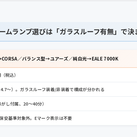
Dルームランプ選びは「ガラスルーフ有無」で決
CORSA／バランス型→ユアーズ／純白光→EALE 7000K
0円（税込）
3（R4.7〜）。ガラスルーフ装着/非装着で構成が分かれる
がし付属、20〜40分）
保安基準対象外。Eマーク表示は不要