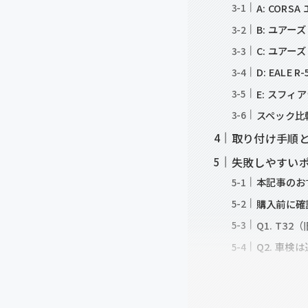
A: COR
B: ユアーズ
C: ユアーズ
D: EALE
E: スフィア
スペック比
取り付け手順
失敗しやすい
本記事のお
購入前に確
Q1. T
Q2. 車検