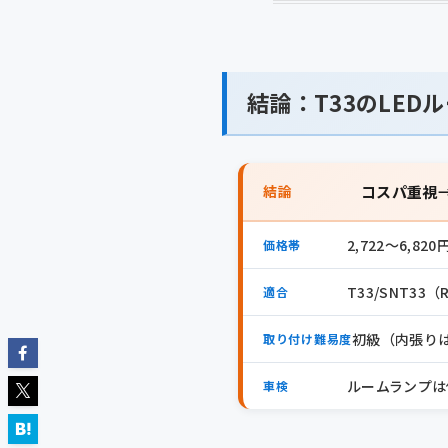
結論：T33のLE
結論
コスパ重視→
2,722〜6,82
価格帯
T33/SNT3
適合
初級（内張りは
取り付け難易度
ルームランプは
車検