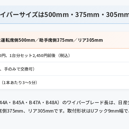
パーサイズは500mm・375mm・305m
は運転席側500mm／助手席側375mm／リア305mm
500円、1台分セット2,450円前後（税込）
、手のみで交換可）
分（1本あたり3〜5分）
44A・B45A・B47A・B48A）のワイパーブレード長は、日
席側375mm、リア305mmです。取付形状はUフック9mm