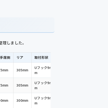
整理しました。
手席側
リア
取付形状
Uフック9m
75mm
305mm
m
Uフック9m
75mm
305mm
m
Uフック9m
00mm
300mm
m