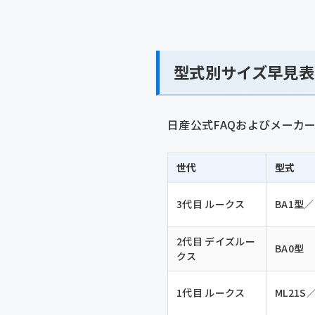
型式別サイズ早見表
日産公式FAQおよびメーカ
世代
型式
3代目 ルークス
BA1型／
2代目 デイズルー
BA0型
クス
1代目 ルークス
ML21S