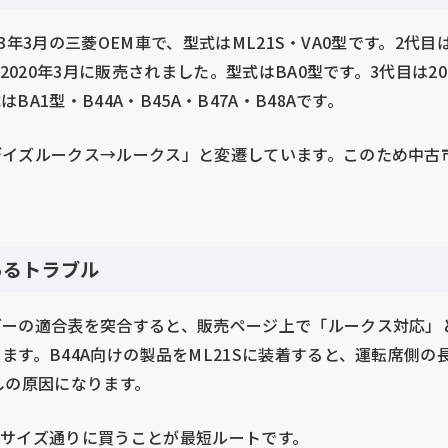
013年3月の三菱OEM車で、型式はML21S・VA0型です。2
2020年3月に販売されました。型式はBA0型です。3代目は202
A1型・B44A・B45A・B47A・B48Aです。
デイズルークス→ルークス」と変遷しています。このため中古
あるトラブル
ダーの適合表を突合すると、販売ページ上で「ルークス対応」
す。B44A向けの製品をML21Sに装着すると、運転席側の長さ
しの原因になります。
正サイズ通りに買うことが最短ルートです。