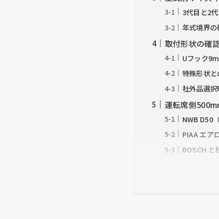
3代目と2
年式境界の
取付形状の確認
Uフック9
特殊形状と
社外品選択
運転席側500
NWB D
PIAA エ
BOSCH 