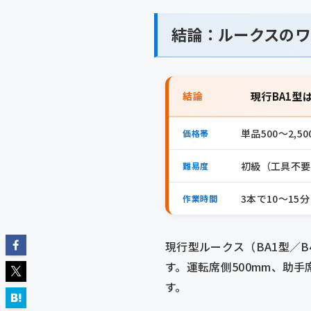
結論：ルークスのワイ
結論
現行BA1型
単品500〜2,
価格帯
初級（工具不要
難易度
3本で10〜15
作業時間
現行型ルークス（BA1型／B
す。運転席側500mm、助手
す。